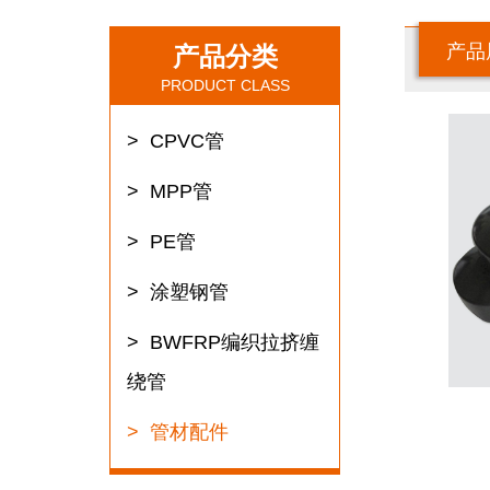
产品
产品分类
PRODUCT CLASS
产
品
分
CPVC管
类
CPVC
管
MPP管
MPP
管
PE管
PE
管
涂
涂塑钢管
塑
钢
管
BWFRP编织拉挤缠
BWFRP
编
绕管
织
拉
挤
管材配件
缠
绕
管
管